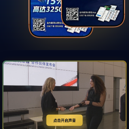
点击开启声音